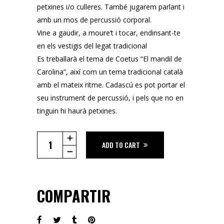
petxines i/o culleres. També jugarem parlant i
amb un mos de percussió corporal.
Vine a gaudir, a moure’t i tocar, endinsant-te
en els vestigis del legat tradicional
Es treballarà el tema de Coetus “
El mandil de
Carolina
”, així com un tema tradicional català
amb el mateix ritme. Cadascú es pot portar el
seu instrument de percussió, i pels que no en
tinguin hi haurà petxines.
TALLER
ADD TO CART
DE
PERCUSSIÓ
quantity
COMPARTIR