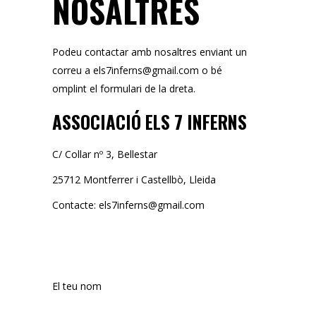
NOSALTRES
Podeu contactar amb nosaltres enviant un
correu a
els7inferns@gmail.com
o bé
omplint el formulari de la dreta.
ASSOCIACIÓ ELS 7 INFERNS
C/ Collar nº 3, Bellestar
25712 Montferrer i Castellbò, Lleida
Contacte:
els7inferns@gmail.com
El teu nom