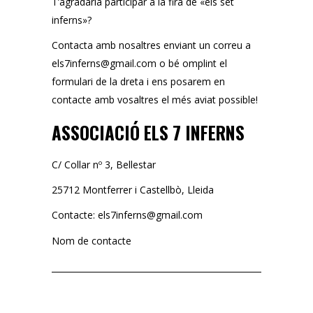
T’agradaria participar a la fira de «els set
inferns»?
Contacta amb nosaltres enviant un correu a
els7inferns@gmail.com
o bé omplint el
formulari de la dreta i ens posarem en
contacte amb vosaltres el més aviat possible!
ASSOCIACIÓ ELS 7 INFERNS
C/ Collar nº 3, Bellestar
25712 Montferrer i Castellbò, Lleida
Contacte:
els7inferns@gmail.com
Nom de contacte