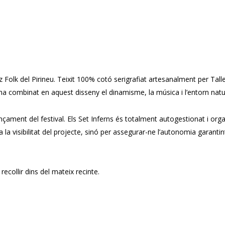
zz Folk del Pirineu. Teixit 100% cotó serigrafiat artesanalment per Ta
e ha combinat en aquest disseny el dinamisme, la música i l’entorn natur
ment del festival. Els Set Inferns és totalment autogestionat i organi
a visibilitat del projecte, sinó per assegurar-ne l’autonomia garantint 
recollir dins del mateix recinte.