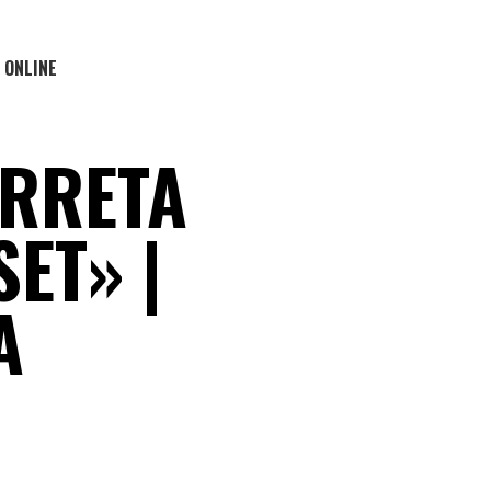
 ONLINE
RRETA
SET» |
A