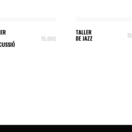
ADD TO CART
SELECT OPTIONS
LER
TALLER
15
DE JAZZ
15.00
€
CUSSIÓ