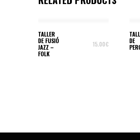
SELECT OPTIONS
TALLER
TAL
DE FUSIÓ
DE
15.00
€
JAZZ –
PER
FOLK