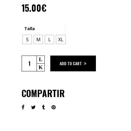
15.00
€
Talla
S
M
L
XL
Samarreta
ADD TO CART
"els
set"
|
Negra
COMPARTIR
quantity