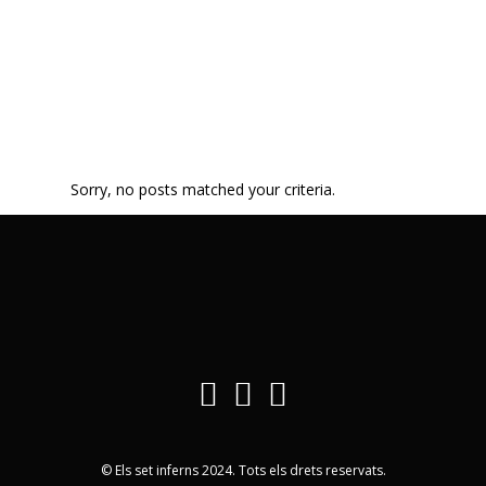
Sorry, no posts matched your criteria.
© Els set inferns 2024. Tots els drets reservats.