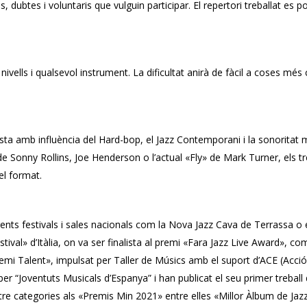
, dubtes i voluntaris que vulguin participar. El repertori treballat es p
s nivells i qualsevol instrument. La dificultat anirà de fàcil a coses més
ta amb influència del Hard-bop, el Jazz Contemporani i la sonoritat
l de Sonny Rollins, Joe Henderson o l’actual «Fly» de Mark Turner, els 
 el format.
rents festivals i sales nacionals com la Nova Jazz Cava de Terrassa o
stival» d’Itàlia, on va ser finalista al premi «Fara Jazz Live Award», co
emi Talent», impulsat per Taller de Músics amb el suport d’ACE (Acció 
r “Joventuts Musicals d’Espanya” i han publicat el seu primer treball d
re categories als «Premis Min 2021» entre elles «Millor Àlbum de Jazz