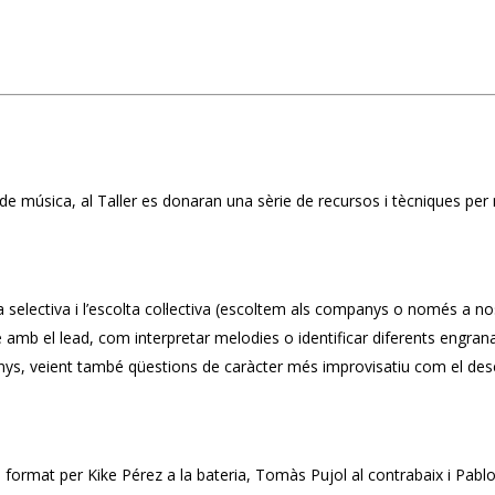
tils de música, al Taller es donaran una sèrie de recursos i tècniques per
a selectiva i l’escolta col·lectiva (escoltem als companys o només a nos
 amb el lead, com interpretar melodies o identificar diferents engran
ys, veient també qüestions de caràcter més improvisatiu com el dese
se format per Kike Pérez a la bateria, Tomàs Pujol al contrabaix i Pablo