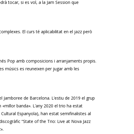
odrà tocar, si es vol, a la Jam Session que
 complexes. El curs té aplicabilitat en el jazz però
 més Pop amb composicions i arranjaments propis.
tres músics es reuneixen per jugar amb les
 el Jamboree de Barcelona. L’estiu de 2019 el grup
m «millor banda». L’any 2020 el trio ha estat
Cultural Espanyola), han estat semifinalistes al
iscogràfic “State of the Trio: Live at Nova Jazz
».