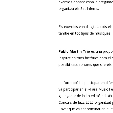
exercicis donant espai a preguntes
organitza els Set Inferns.
Els exercicis van dirigits a tots el
també en tot tipus de músiques.
Pablo Martín Trio
és una propos
Inspirat en trios històrics com e
possibilitats sonores que ofereix
La formació ha participat en dife
va participar en el «Fara Music Fe
guanyador de la 1a edició del «Pr
Concurs de Jazz 2020 organitzat pe
Cava” que va ser nominat en quat