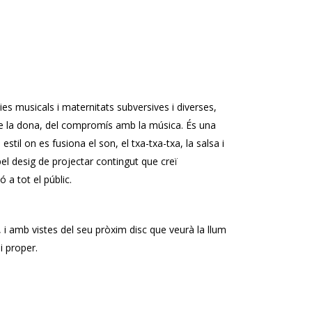
es musicals i maternitats subversives i diverses,
r de la dona, del compromís amb la música. És una
til on es fusiona el son, el txa-txa-txa, la salsa i
el desig de projectar contingut que creï
 a tot el públic.
 amb vistes del seu pròxim disc que veurà la llum
i proper.