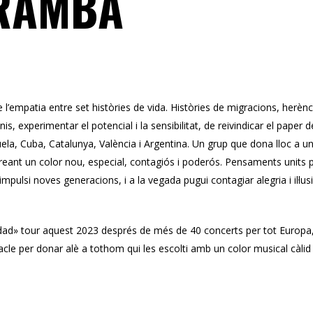
RAMBA
l’empatia entre set històries de vida. Històries de migracions, herènci
is, experimentar el potencial i la sensibilitat, de reivindicar el pape
la, Cuba, Catalunya, València i Argentina. Un grup que dona lloc a un es
eant un color nou, especial, contagiós i poderós. Pensaments units p
mpulsi noves generacions, i a la vegada pugui contagiar alegria i il·lusió
d» tour aquest 2023 després de més de 40 concerts per tot Europa, i
cle per donar alè a tothom qui les escolti amb un color musical càlid 