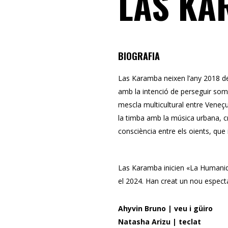
LAS KA
BIOGRAFIA
Las Karamba neixen l’any 2018 de 
amb la intenció de perseguir somn
mescla multicultural entre Veneçue
la timba amb la música urbana, cr
consciència entre els oients, que i
Las Karamba inicien «La Humanida
el 2024. Han creat un nou especta
Ahyvin Bruno | veu i güiro
Natasha Arizu | teclat