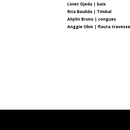
Liviet Ojeda | baix
Rita Baulida | Timbal
Ahylin Bruno | congues
Anggie Obin | flauta travess