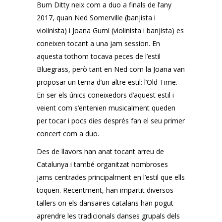
Bum Ditty neix com a duo a finals de l’any
2017, quan Ned Somerville (banjista i
violinista) i Joana Gumí (violinista i banjista) es
coneixen tocant a una jam session. En
aquesta tothom tocava peces de l’estil
Bluegrass, però tant en Ned com la Joana van
proposar un tema d’un altre estil: l’Old Time.
En ser els únics coneixedors d’aquest estil i
veient com s’entenien musicalment queden
per tocar i pocs dies després fan el seu primer
concert com a duo.
Des de llavors han anat tocant arreu de
Catalunya i també organitzat nombroses
jams centrades principalment en l’estil que ells
toquen. Recentment, han impartit diversos
tallers on els dansaires catalans han pogut
aprendre les tradicionals danses grupals dels